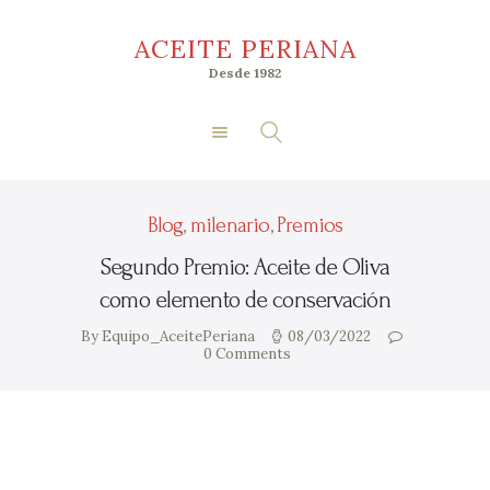
Inicio
ACEITE PERIANA
Nosotros
ACEITE PERIANA
Desde 1982
Tienda
Desde 1982
Premios
Socios
Acceder
Blog
,
milenario
,
Premios
Segundo Premio: Aceite de Oliva
como elemento de conservación
By Equipo_AceitePeriana
08/03/2022
0
Comments