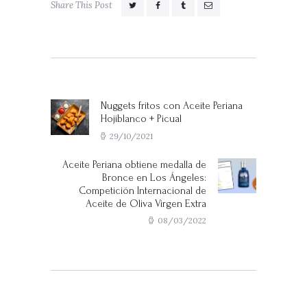
Share This Post
Navegación
de
entradas
Nuggets fritos con Aceite Periana
Previous
Hojiblanco + Picual
post:
29/10/2021
Aceite Periana obtiene medalla de
Next
Bronce en Los Ángeles:
post:
Competición Internacional de
Aceite de Oliva Virgen Extra
08/03/2022