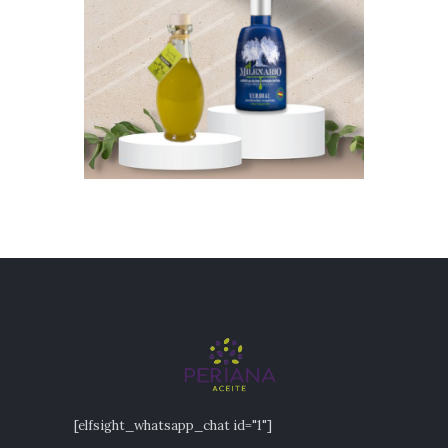
[elfsight_whatsapp_chat id="1"]