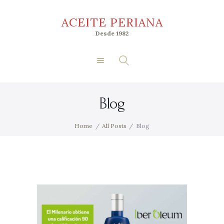
Inicio
ACEITE PERIANA
Nosotros
ACEITE PERIANA
Desde 1982
Tienda
Desde 1982
Premios
Socios
Blog
Acceder
Home
All Posts
Blog