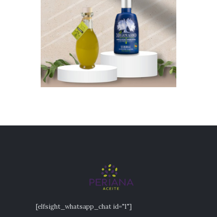
[elfsight_whatsapp_chat id="1"]