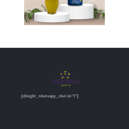
[elfsight_whatsapp_chat id="1"]