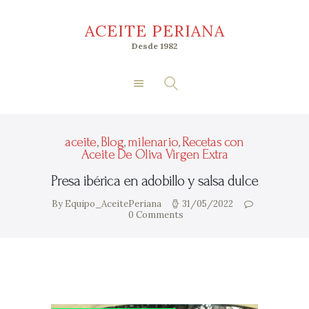
Inicio
ACEITE PERIANA
Nosotros
ACEITE PERIANA
Desde 1982
Tienda
Desde 1982
Premios
Socios
Acceder
aceite
,
Blog
,
milenario
,
Recetas con
Aceite De Oliva Virgen Extra
Presa ibérica en adobillo y salsa dulce
By Equipo_AceitePeriana
31/05/2022
0
Comments