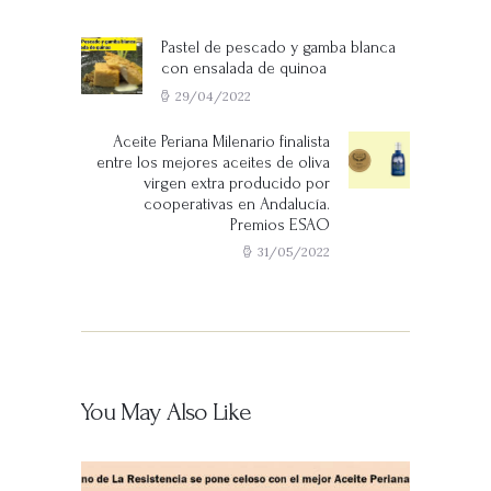
de
entradas
Pastel de pescado y gamba blanca
Previous
con ensalada de quinoa
post:
29/04/2022
Aceite Periana Milenario finalista
Next
entre los mejores aceites de oliva
post:
virgen extra producido por
cooperativas en Andalucía.
Premios ESAO
31/05/2022
You May Also Like