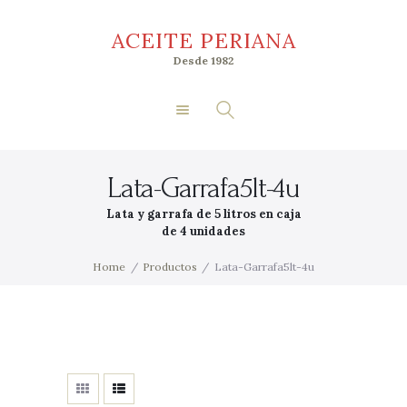
Inicio
ACEITE PERIANA
Nosotros
ACEITE PERIANA
Desde 1982
Tienda
Desde 1982
Premios
Socios
Lata-Garrafa5lt-4u
Acceder
Lata y garrafa de 5 litros en caja
de 4 unidades
Home
Productos
Lata-Garrafa5lt-4u